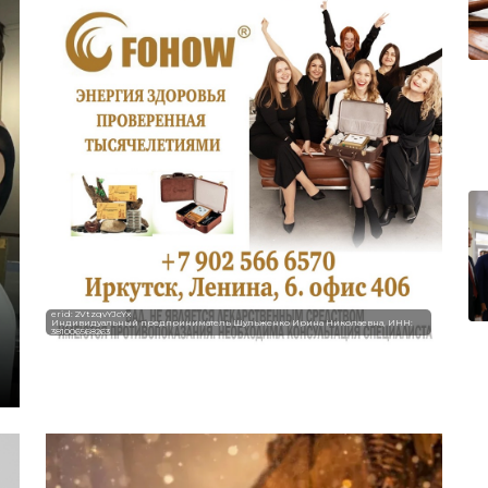
erid: 2VtzqvYJcYx
Индивидуальный предприниматель Шульженко Ирина Николаевна, ИНН:
381006568263