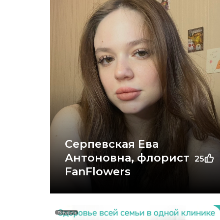
Серпевская Ева
Антоновна, флорист
25
FanFlowers
Реклама