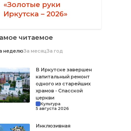
«Золотые руки
Иркутска – 2026»
амое читаемое
а неделю
За месяц
За год
В Иркутске завершен
капитальный ремонт
одного из старейших
храмов - Спасской
церкви
Культура
5 августа 2026
Инклюзивная