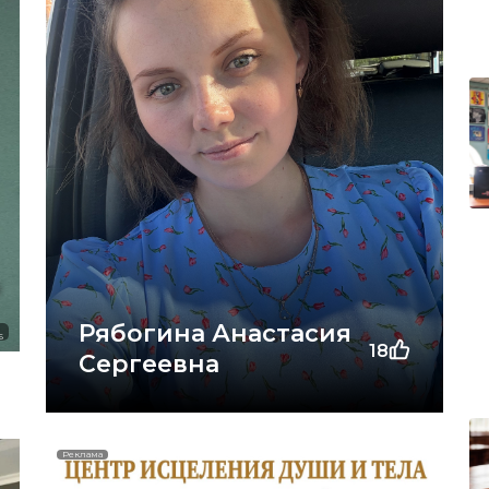
Рябогина Анастасия
6
18
Сергеевна
Реклама