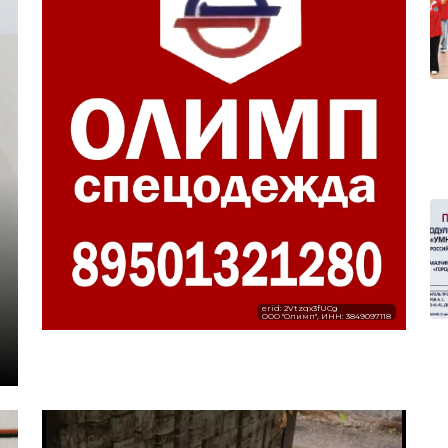
erid: 2Vtzqx3fUCg
ООО "Олимп", ИНН: 3849097118