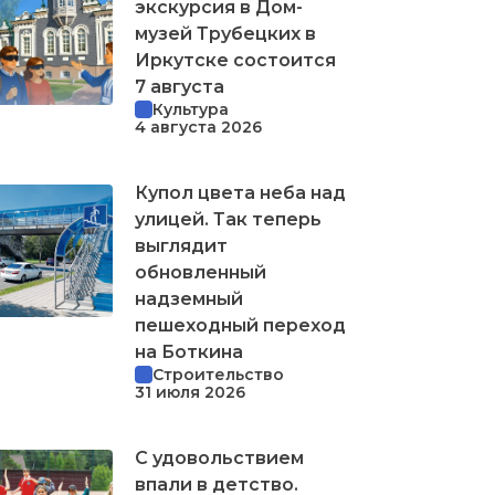
экскурсия в Дом-
музей Трубецких в
Иркутске состоится
7 августа
Культура
4 августа 2026
Купол цвета неба над
улицей. Так теперь
выглядит
обновленный
надземный
пешеходный переход
на Боткина
Строительство
31 июля 2026
С удовольствием
впали в детство.