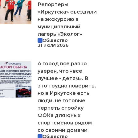
Репортеры
«Иркутска» съездили
на экскурсию в
муниципальный
лагерь «Эколог»
Общество
31 июля 2026
А город все равно
уверен, что «все
лучшее - детям». В
это трудно поверить,
но в Иркутске есть
люди, не готовые
терпеть стройку
ФОКа для юных
спортсменов рядом
со своими домами
Общество