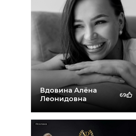
Вдовина Алёна
69
Леонидовна
Реклама