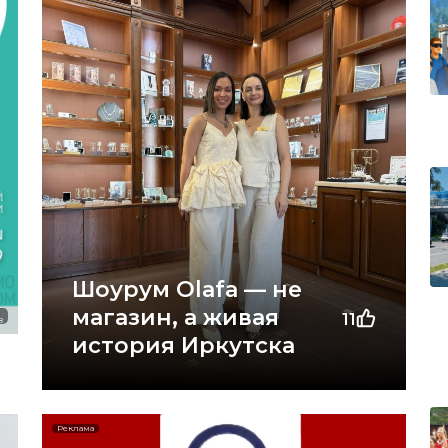
Шоурум Olafa — не
магазин, а живая
11
8
история Иркутска
Реклама