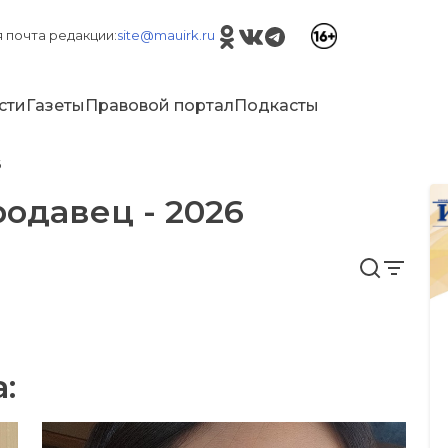
 почта редакции:
site@mauirk.ru
сти
Газеты
Правовой портал
Подкасты
6
одавец - 2026
: