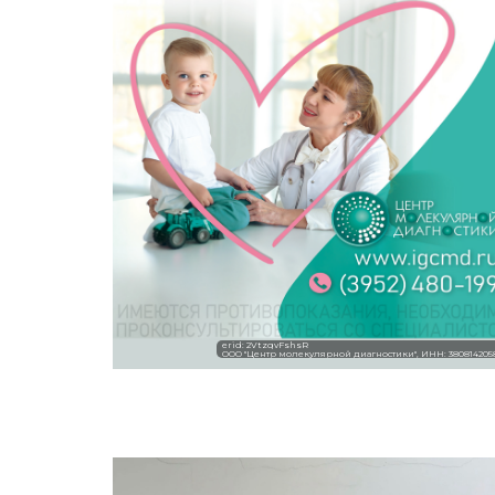
erid: 2VtzqvFshsR
ООО "Центр молекулярной диагностики", ИНН: 380814205