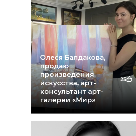
Олеся Балдакова,
продаю
произведения
25
искусства, арт-
консультант арт-
галереи «Мир»