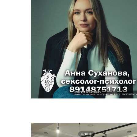
erid: 2VtzqwWamzG
Анна Станиславовна Суханова, ИНН: 38010341500