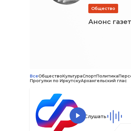
Общество
Анонс газет
Все
Общество
Культура
Спорт
Политика
Перс
Прогулки по Иркутску
Архангельский глас
Слушать