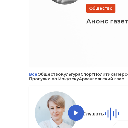
Общество
Анонс газет
Все
Общество
Культура
Спорт
Политика
Перс
Прогулки по Иркутску
Архангельский глас
Слушать