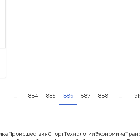
884
885
886
887
888
91
...
...
ика
Происшествия
Спорт
Технологии
Экономика
Тран