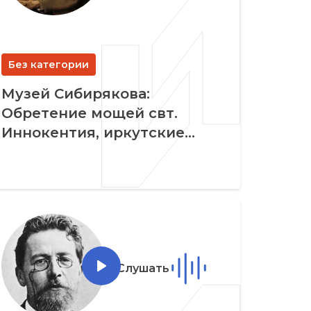
Без категории
Музей Сибирякова:
Обретение мощей свт.
Иннокентия, иркутские
родственники Достоевского
и новогодние мероприятия
11.12.2020
Слушать