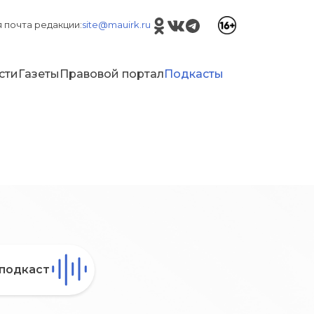
 почта редакции:
site@mauirk.ru
сти
Газеты
Правовой портал
Подкасты
подкаст