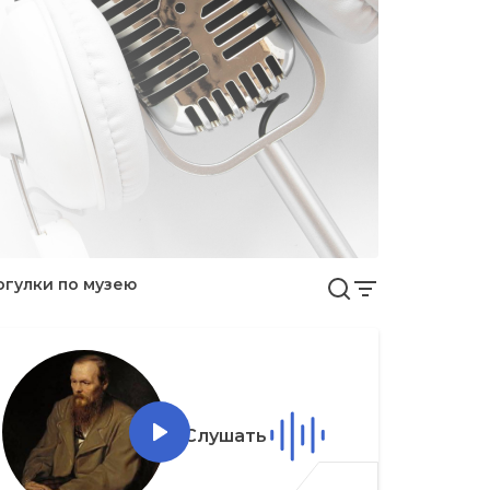
огулки по музею
Слушать