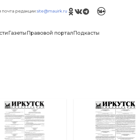
 почта редакции:
site@mauirk.ru
сти
Газеты
Правовой портал
Подкасты