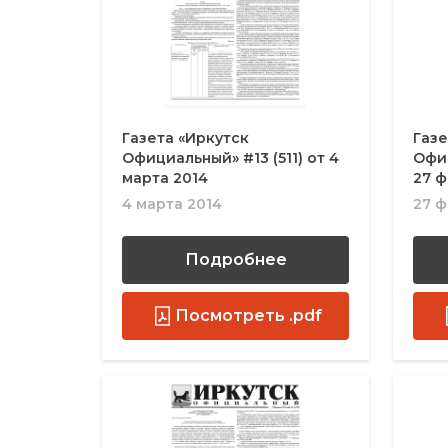
Газета «Иркутск
Газе
Официальный» #13 (511) от 4
Офиц
марта 2014
27 ф
4 марта 2014
27 ф
Подробнее
Посмотреть .pdf