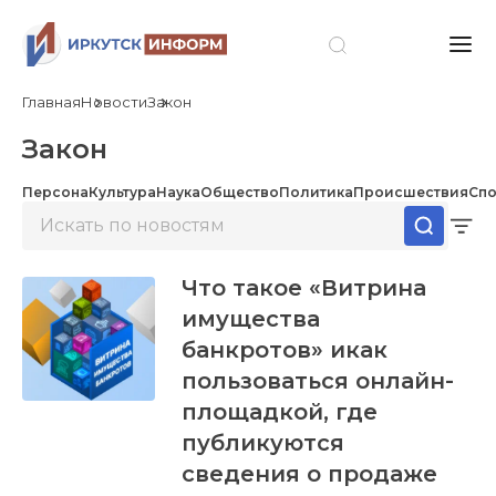
Главная
Новости
Закон
Закон
Персона
Культура
Наука
Общество
Политика
Происшествия
Спо
Что такое «Витрина
имущества
банкротов» икак
пользоваться онлайн-
площадкой, где
публикуются
сведения о продаже