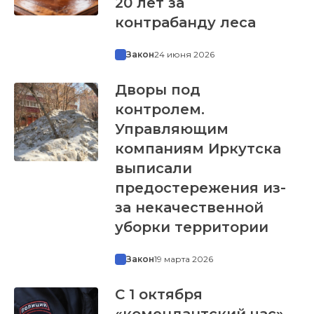
20 лет за
контрабанду леса
Закон
24 июня 2026
Дворы под
контролем.
Управляющим
компаниям Иркутска
выписали
предостережения из-
за некачественной
уборки территории
Закон
19 марта 2026
С 1 октября
«комендантский час»