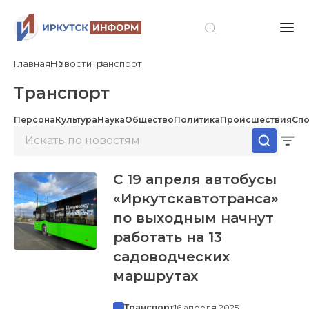
Главная
Новости
Транспорт
Транспорт
Персона
Культура
Наука
Общество
Политика
Происшествия
Спо
С 19 апреля автобусы
«Иркутскавтотранса»
по выходным начнут
работать на 13
садоводческих
маршрутах
Транспорт
16 апреля 2025