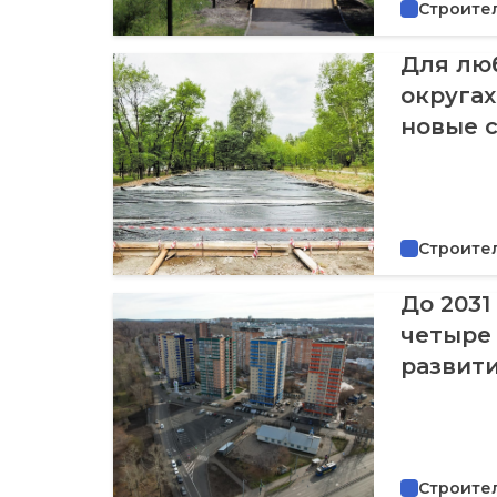
Строите
Для люб
округах
новые 
Строите
До 2031
четыре
развит
Строите