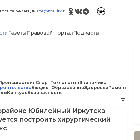
 почта редакции:
site@mauirk.ru
сти
Газеты
Правовой портал
Подкасты
Происшествия
Спорт
Технологии
Экономика
троительство
Бюджет
Образование
Здоровье
Ремонт
еды
Конкурс
Безопасность
орайоне Юбилейный Иркутска
уется построить хирургический
кс