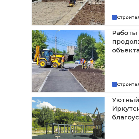
Строите
Работы 
продол
объект
Строите
Уютный 
Иркутс
благоу