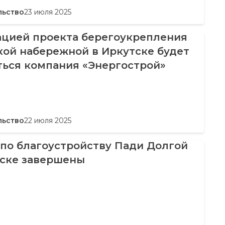
льство
23 июля 2025
ацией проекта берегоукрепления
кой набережной в Иркутске будет
ться компания «Энергострой»
льство
22 июля 2025
по благоустройству Пади Долгой
тске завершены