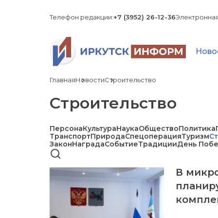
Телефон редакции:
+7 (3952) 26-12-36
Электронная
Ново
Главная
Новости
Строительство
Строительство
Персона
Культура
Наука
Общество
Политика
Транспорт
Природа
Спецоперация
Туризм
С
Закон
Награда
Событие
Традиции
День Поб
В микр
планир
компле