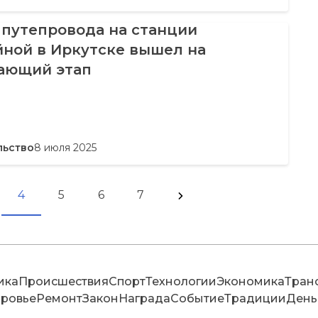
 путепровода на станции
йной в Иркутске вышел на
ающий этап
льство
8 июля 2025
4
5
6
7
ика
Происшествия
Спорт
Технологии
Экономика
Тран
ровье
Ремонт
Закон
Награда
Событие
Традиции
День