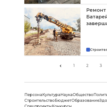
Ремонт
Батаре
заверш
Строите
1
2
3
Персона
Культура
Наука
Общество
Полит
Строительство
Бюджет
Образование
Здо
Спецпроекты
Конкурсы