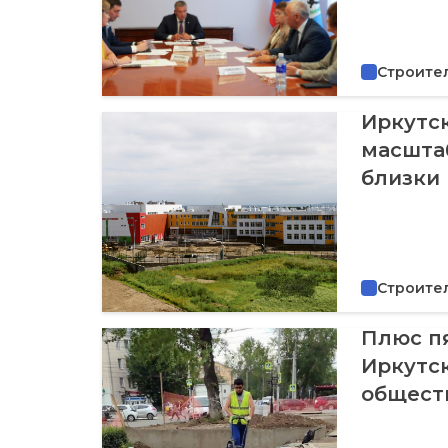
Строите
Иркутс
масштаб
близки
Строите
Плюс пя
Иркутс
общест