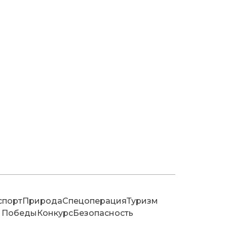
спорт
Природа
Спецоперация
Туризм
 Победы
Конкурс
Безопасность