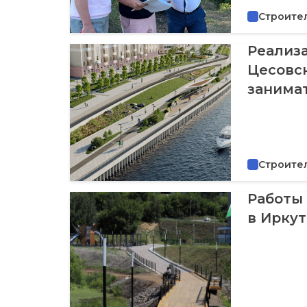
Строите
Реализ
Цесовс
занима
Строите
Работы 
в Ирку