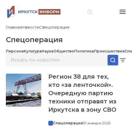
Главная
Новости
Спецоперация
Спецоперация
Персона
Культура
Наука
Общество
Политика
Происшествия
Спо
Регион 38 для тех,
кто «за ленточкой».
Очередную партию
техники отправят из
Иркутска в зону СВО
Спецоперация
31 января 2025