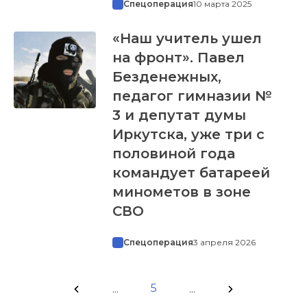
Спецоперация
10 марта 2025
«Наш учитель ушел
на фронт». Павел
Безденежных,
педагог гимназии №
3 и депутат думы
Иркутска, уже три с
половиной года
командует батареей
минометов в зоне
СВО
Спецоперация
3 апреля 2026
5
...
...