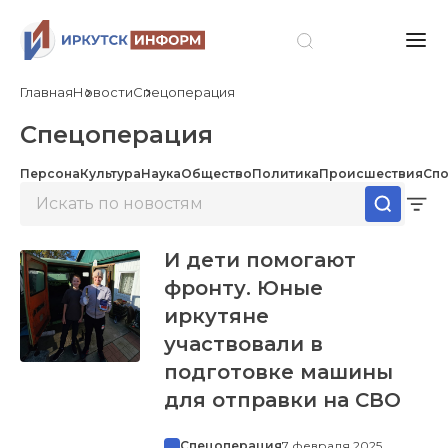
Главная
Новости
Спецоперация
Спецоперация
Персона
Культура
Наука
Общество
Политика
Происшествия
Спо
И дети помогают
фронту. Юные
иркутяне
участвовали в
подготовке машины
для отправки на СВО
Спецоперация
7 февраля 2025