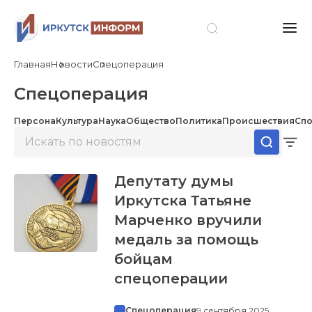
Главная
Новости
Спецоперация
Спецоперация
Персона
Культура
Наука
Общество
Политика
Происшествия
Спо
Депутату думы
Иркутска Татьяне
Марченко вручили
медаль за помощь
бойцам
спецоперации
Спецоперация
9 сентября 2025