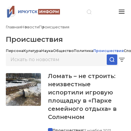
Главная
Новости
Происшествия
Происшествия
Персона
Культура
Наука
Общество
Политика
Происшествия
Спо
Ломать – не строить:
неизвестные
испортили игровую
площадку в «Парке
семейного отдыха» в
Солнечном
Происшествия
12 ноября 2021