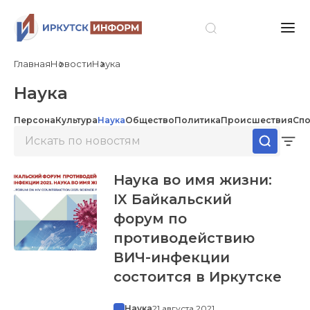
Главная
Новости
Наука
Наука
Персона
Культура
Наука
Общество
Политика
Происшествия
Спо
Наука во имя жизни:
IX Байкальский
форум по
противодействию
ВИЧ-инфекции
состоится в Иркутске
Наука
21 августа 2021