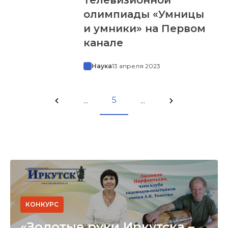
олимпиады «Умницы
и умники» на Первом
канале
Наука
13 апреля 2023
5
...
...
КОНКУРС
«Золотые руки Иркутска –