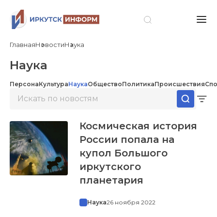
Главная
Новости
Наука
Наука
Персона
Культура
Наука
Общество
Политика
Происшествия
Спо
Космическая история
России попала на
купол Большого
иркутского
планетария
Наука
26 ноября 2022