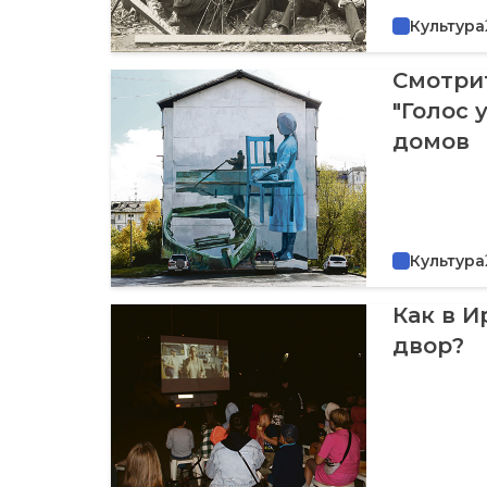
Культура
Смотрит
"Голос 
домов
Культура
Как в И
двор?