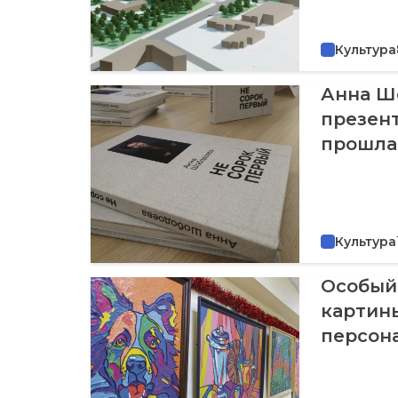
Культура
Анна Шо
презен
прошла
Культура
Особый 
картин
персон