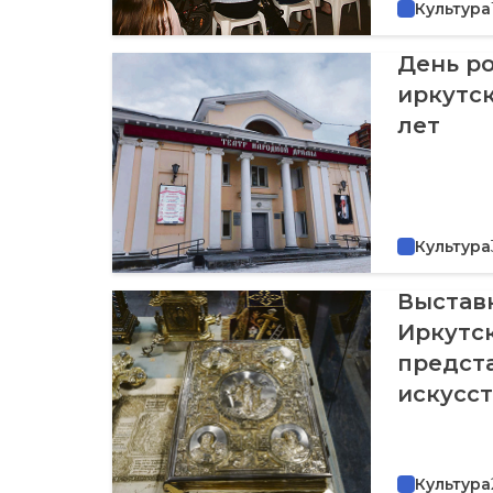
Культура
День р
иркутск
лет
Культура
Выстав
Иркутс
предст
искусст
Культура