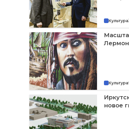
Культура
Масшта
Лермон
Культура
Иркутс
новое г