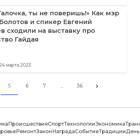
Галочка, ты не поверишь!» Как мэр
Болотов и спикер Евгений
в сходили на выставку про
тво Гайдая
24 марта 2023
5
6
7
36
...
ика
Происшествия
Спорт
Технологии
Экономика
Тран
ровье
Ремонт
Закон
Награда
Событие
Традиции
День