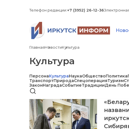
Телефон редакции:
+7 (3952) 26-12-36
Электронная
Ново
Главная
Новости
Культура
Культура
Персона
Культура
Наука
Общество
Политика
Транспорт
Природа
Спецоперация
Туризм
С
Закон
Награда
Событие
Традиции
День Поб
«Белару
названи
иркутск
Сибиря