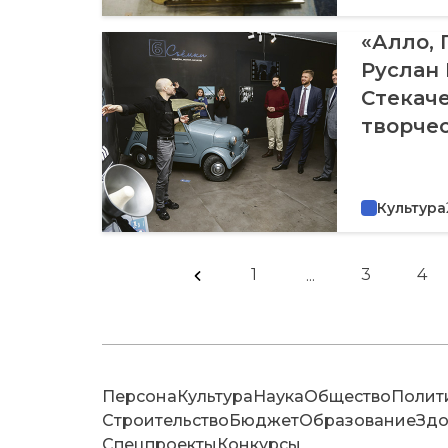
«Алло, 
Руслан 
Стекаче
творчес
Культура
1
3
4
...
Персона
Культура
Наука
Общество
Полит
Строительство
Бюджет
Образование
Здо
Спецпроекты
Конкурсы