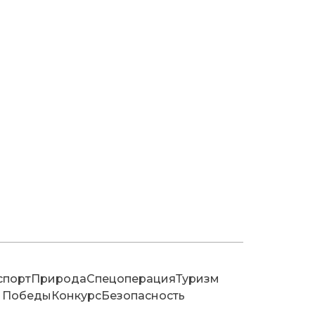
спорт
Природа
Спецоперация
Туризм
 Победы
Конкурс
Безопасность