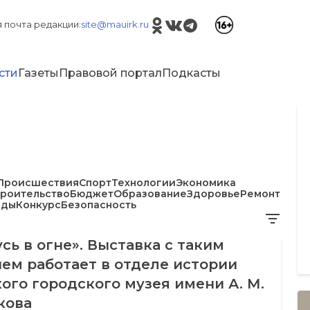
 почта редакции:
site@mauirk.ru
сти
Газеты
Правовой портал
Подкасты
Происшествия
Спорт
Технологии
Экономика
троительство
Бюджет
Образование
Здоровье
Ремонт
еды
Конкурс
Безопасность
сь в огне». Выставка с таким
ем работает в отделе истории
ого городского музея имени А. М.
кова