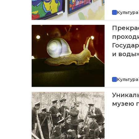
Культура
Прекрас
проходи
Госуда
и воды
Культура
Уникал
музею 