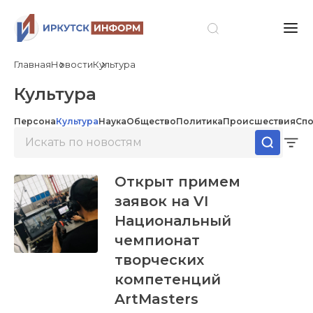
Главная
Новости
Культура
Культура
Персона
Культура
Наука
Общество
Политика
Происшествия
Спо
Открыт примем
заявок на VI
Национальный
чемпионат
творческих
компетенций
ArtMasters