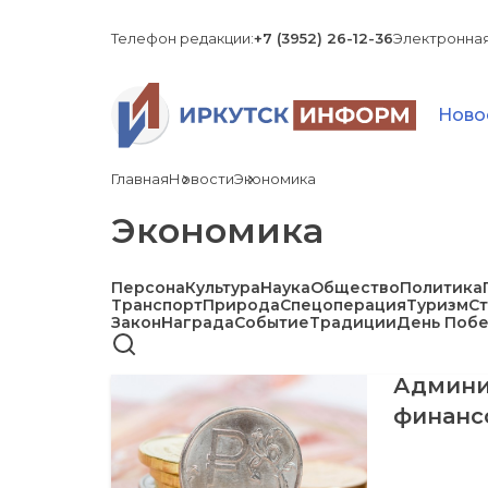
Телефон редакции:
+7 (3952) 26-12-36
Электронная
Ново
Главная
Новости
Экономика
Экономика
Персона
Культура
Наука
Общество
Политика
Транспорт
Природа
Спецоперация
Туризм
С
Закон
Награда
Событие
Традиции
День Поб
Админи
финансо