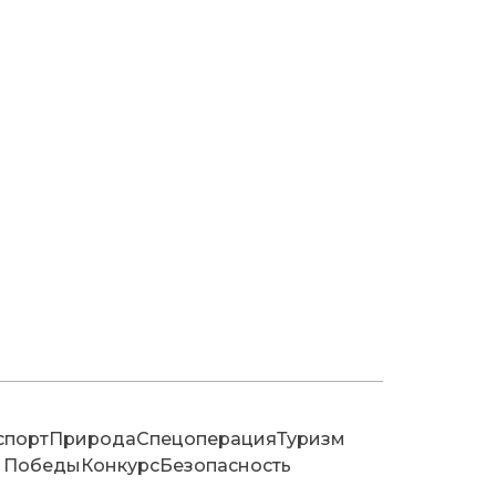
спорт
Природа
Спецоперация
Туризм
 Победы
Конкурс
Безопасность