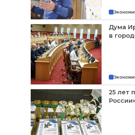
Экономи
Дума И
в горо
Экономи
25 лет 
России