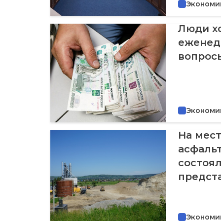
Экономи
Люди хо
еженед
вопросы
Экономи
На мест
асфальт
состоя
предст
Экономи