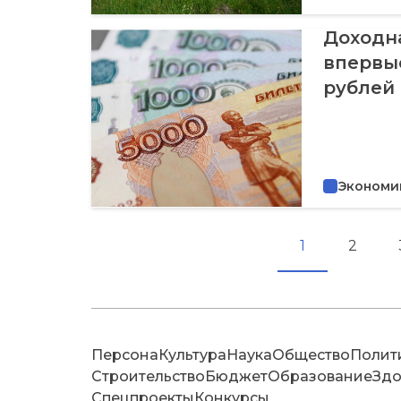
Доходн
впервы
рублей
Экономи
1
2
Персона
Культура
Наука
Общество
Полит
Строительство
Бюджет
Образование
Здо
Спецпроекты
Конкурсы