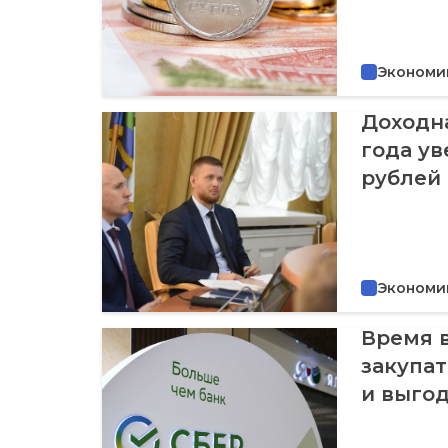
Экономи
Доходна
года ув
рублей
Экономи
Время 
закупат
и выго