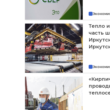
Экономи
Тепло и
часть ш
Иркутск
Иркутс
Экономи
«Кирпич
провод
теплос