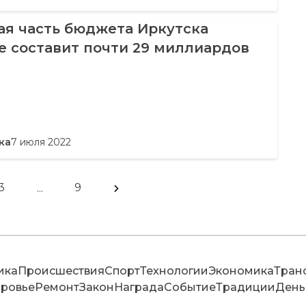
ая часть бюджета Иркутска
е составит почти 29 миллиардов
ка
7 июля 2022
3
9
...
ика
Происшествия
Спорт
Технологии
Экономика
Тран
ровье
Ремонт
Закон
Награда
Событие
Традиции
День