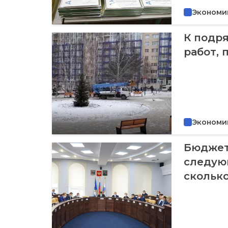
Экономи
К подр
работ,
Экономи
Бюджет-
следую
скольк