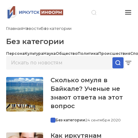
Главная
Новости
Без категории
Без категории
Персона
Культура
Наука
Общество
Политика
Происшествия
Спо
Сколько омуля в
Байкале? Ученые не
знают ответа на этот
вопрос
Без категории
24 сентября 2020
Как иркутянам