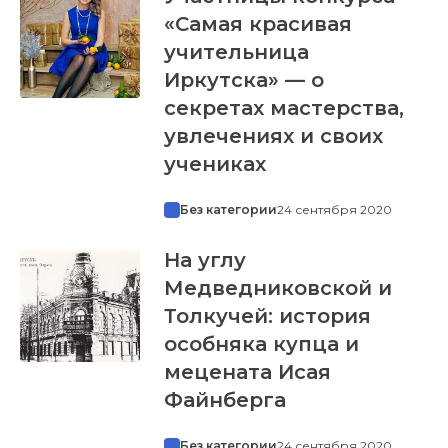
«Самая красивая
учительница
Иркутска» — о
секретах мастерства,
увлечениях и своих
учениках
Без категории
24 сентября 2020
На углу
Медведниковской и
Толкучей: история
особняка купца и
мецената Исая
Файнберга
Без категории
24 сентября 2020