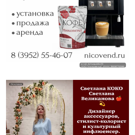
erid: 2VtzqvK5nfJ
ООО "Никовенд", ИНН: 3808176586
Реклама