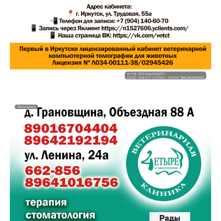
erid: 2VtzqvHA2Yr
ООО «РЕНТ-СТОМ», ИНН: 3849009263
Реклама