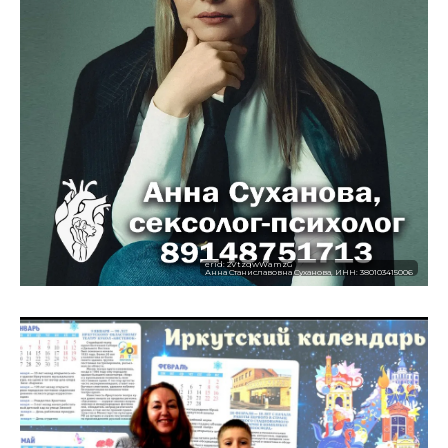
erid: 2VtzqwWamzG
Анна Станиславовна Суханова, ИНН: 380103415006