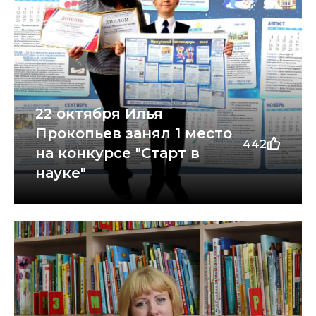
22 октября Илья
Прокопьев занял 1 место
442
на конкурсе "Старт в
науке"