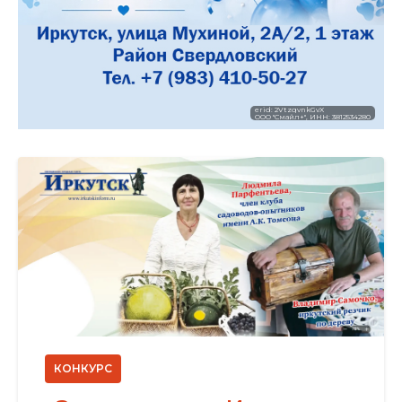
erid: 2VtzqvnkGvX
ООО "Смайл+", ИНН: 3812534280
КОНКУРС