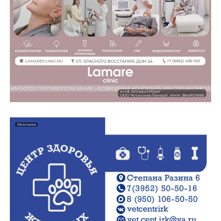
erid: 2VtzquYPQpY
ООО "Клиника Ламарэ", ИНН: 3849101893
Реклама