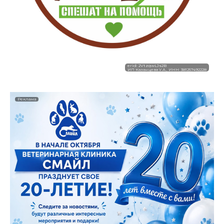
erid: 2VtzqwLJs2B
ИП Казанцева У.А., ИНН: 381257492228
Реклама