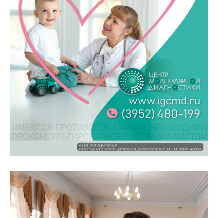
erid: 2VtzqvFshsR
ООО "Центр молекулярной диагностики", ИНН: 3808142058