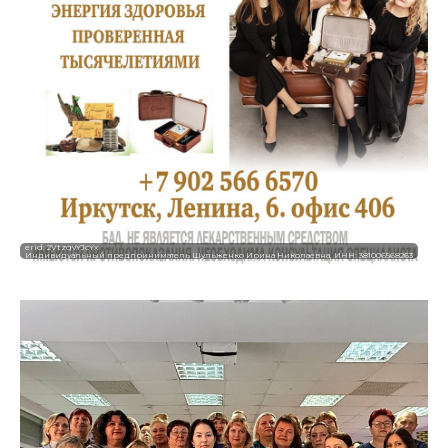
erid: 2VtzqvYJcYx
Индивидуальный предприниматель Шульженко Ирина Николаевна, ИНН: 381006568263