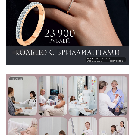
erid: 2VtzqvLL27S
АО "Алмаз", ИНН: 3807003044
Реклама