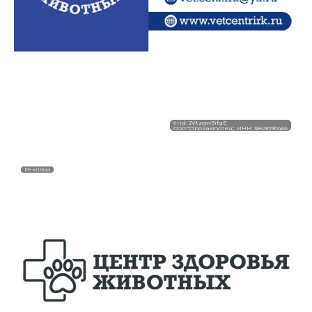
erid: 2Vtzqw9ifgE
ООО "Стройавтоспец", ИНН: 3849090465
Реклама