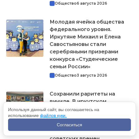
Общество
6 августа 2026
Молодая ячейка общества
федерального уровня.
Иркутяне Михаил и Елена
Савостьяновы стали
серебряными призерами
конкурса «Студенческие
семьи России»
Общество
3 августа 2026
Сохранили раритеты на
виниле. В иркутском
Дворце детского и
Используя данный сайт, вы соглашаетесь на
использование
файлов куки.
юношеского творчества
собрана уникальная
Согласиться
коллекция грампластинок
советских времен