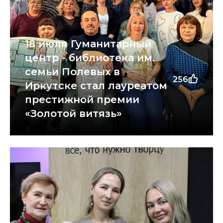
18 июля Гуманитарный
центр - библиотека им.
семьи Полевых в
256
Иркутске стал лауреатом
престижной премии
«Золотой витязь»