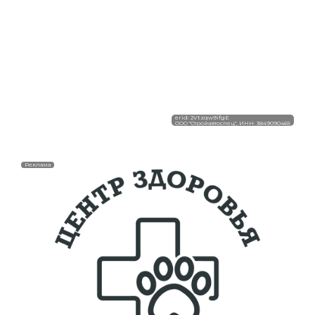
erid: 2Vtzqw9ifgE
ООО "Стройавтоспец", ИНН: 3849090465
Реклама