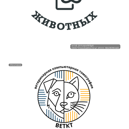
erid: 2Vtzqw9ifgE
ООО "Стройавтоспец", ИНН: 3849090465
Реклама