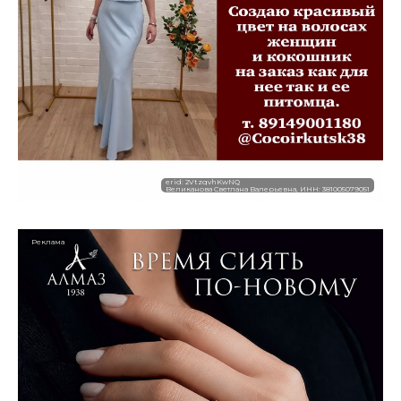
erid: 2VtzqvhKwNQ
Великанова Светлана Валерьевна, ИНН: 381005079051
Реклама