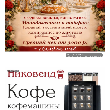
erid: 2Vtzqw8X4CQ
ООО "Крепость", ИНН: 3849097206
Реклама