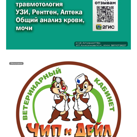
erid: 2VtzqwatTBp
ИП Анисимова М.Н., ИНН: 381110728227
Реклама