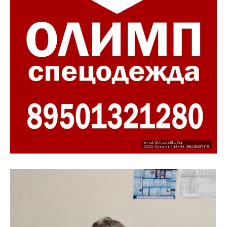
erid: 2Vtzqx3fUCg
ООО "Олимп", ИНН: 3849097118