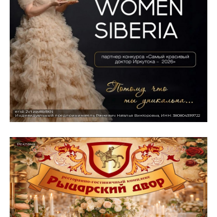
erid: 2Vtzqv8b9XN
Индивидуальный предприниматель Рачкевич Наталья Викторовна, ИНН: 380804399722
Реклама