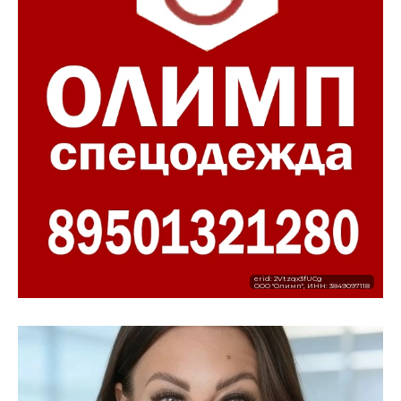
erid: 2Vtzqx3fUCg
ООО "Олимп", ИНН: 3849097118