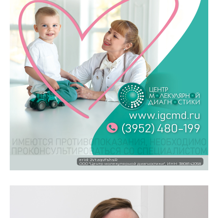
erid: 2VtzqvFshsR
ООО "Центр молекулярной диагностики", ИНН: 3808142058