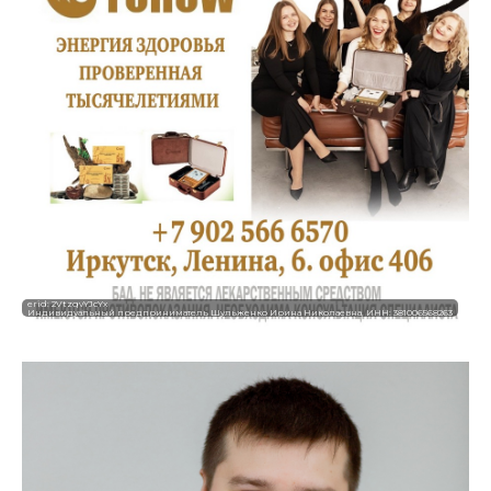
erid: 2VtzqvYJcYx
Индивидуальный предприниматель Шульженко Ирина Николаевна, ИНН: 381006568263