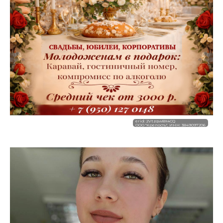
erid: 2Vtzqw8X4CQ
ООО "Крепость", ИНН: 3849097206