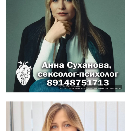
erid: 2VtzqwWamzG
Анна Станиславовна Суханова, ИНН: 380103415006