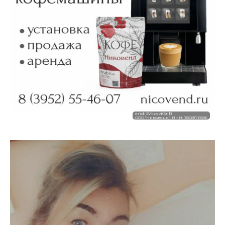
erid: 2VtzqvK5nfJ
ООО "Никовенд", ИНН: 3808176586