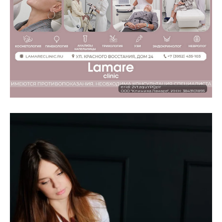
erid: 2VtzquYPQpY
ООО "Клиника Ламарэ", ИНН: 3849101893