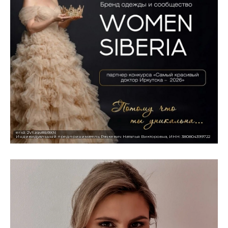
erid: 2Vtzqv8b9XN
Индивидуальный предприниматель Рачкевич Наталья Викторовна, ИНН: 380804399722