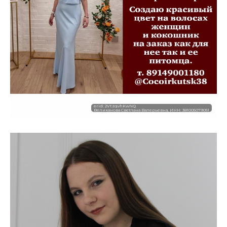
erid: 2VtzqvhKwNQ
Великанова Светлана Валерьевна, ИНН: 381005079051